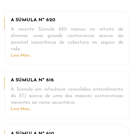
A SÚMULA Nº 620
A recente Súmula 620 nasceu no intuito de
eliminar uma grande controvérsia acerca da
possível inexistência de cobertura no seguro de
vida…
Leia Mais...
A SÚMULA Nº 616
A Súmula em referência consolidou entendimento
do STJ acerca de uma das maiores controvérsias
inerentes ao ramo securitário…
Leia Mais...
A SÚMULA Nº 610