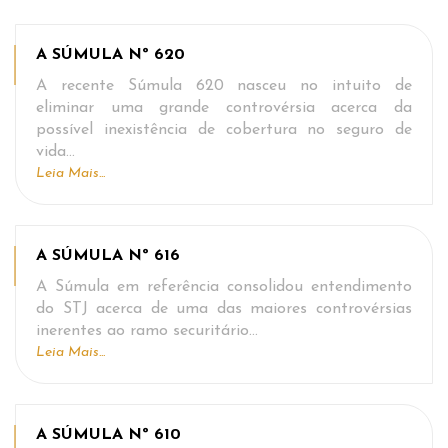
A SÚMULA Nº 620
A recente Súmula 620 nasceu no intuito de
eliminar uma grande controvérsia acerca da
possível inexistência de cobertura no seguro de
vida…
Leia Mais...
A SÚMULA Nº 616
A Súmula em referência consolidou entendimento
do STJ acerca de uma das maiores controvérsias
inerentes ao ramo securitário…
Leia Mais...
A SÚMULA Nº 610